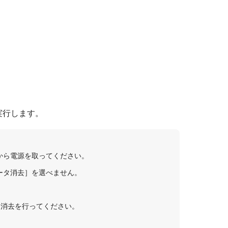
実行します。
から電源を取ってください。
ータ消去］を選べません。
タ消去を行ってください。