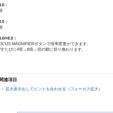
4.0：
倍
8.0：
倍
4.0/×8.0：
OCUS MAGNIFIERボタンで倍率変更ができます。
押すたびに4倍→8倍→切の順に切り換わります。
関連項目
拡大表示をしてピントを合わせる（フォーカス拡大）