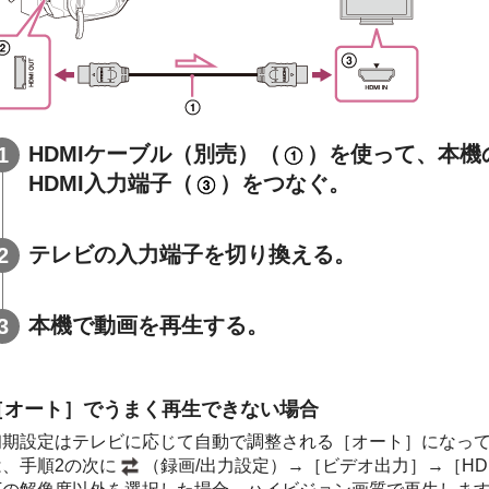
HDMIケーブル（別売）（
）を使って、本機の
HDMI入力端子（
）をつなぐ。
テレビの入力端子を切り換える。
本機で動画を再生する。
［オート］でうまく再生できない場合
初期設定はテレビに応じて自動で調整される［オート］になっ
は、手順2の次に
（録画/出力設定）→［ビデオ出力］→［H