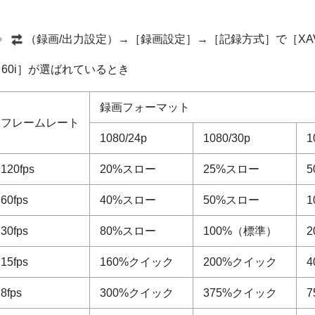
（録画/出力設定）→［録画設定］→［記録方式］で［XAV
［60i］が選ばれているとき
録画フォーマット
フレームレート
1080/24p
1080/30p
1
120fps
20%スロー
25%スロー
60fps
40%スロー
50%スロー
30fps
80%スロー
100%（標準）
15fps
160%クイック
200%クイック
8fps
300%クイック
375%クイック