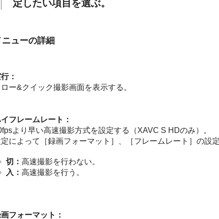
定したい項目を選ぶ。
メニューの詳細
実行：
スロー&クイック撮影画面を表示する。
ハイフレームレート：
0fpsより早い高速撮影方式を設定する（XAVC S HDのみ）。
設定によって［録画フォーマット］、［フレームレート］の設
切：
高速撮影を行わない。
入：
高速撮影を行う。
録画フォーマット：