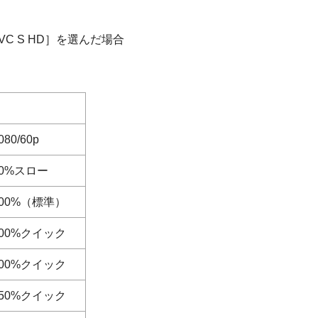
C S HD］を選んだ場合
080/60p
50%スロー
100%（標準）
200%クイック
400%クイック
750%クイック