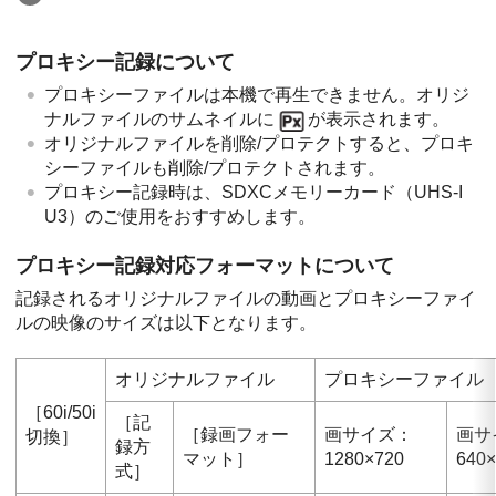
プロキシー記録について
プロキシーファイルは本機で再生できません。オリジ
ナルファイルのサムネイルに
が表示されます。
オリジナルファイルを削除/プロテクトすると、プロキ
シーファイルも削除/プロテクトされます。
プロキシー記録時は、SDXCメモリーカード（UHS-I
U3）のご使用をおすすめします。
プロキシー記録対応フォーマットについて
記録されるオリジナルファイルの動画とプロキシーファイ
ルの映像のサイズは以下となります。
オリジナルファイル
プロキシーファイル
［60i/50i
［記
［録画フォー
画サイズ：
画サ
切換］
録方
マット］
1280×720
640×
式］