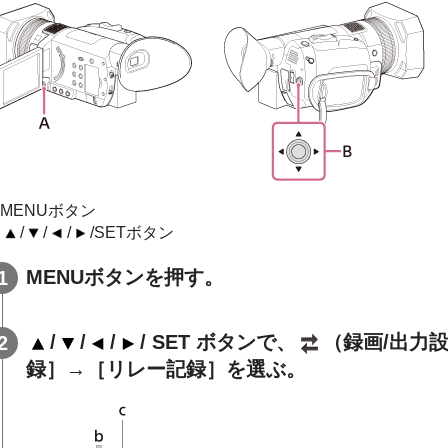
 MENUボタン
B
/
/
/
/SETボタン
MENUボタンを押す。
/
/
/
/ SET ボタンで、
（録画/出力
録］→［リレー記録］を選ぶ。