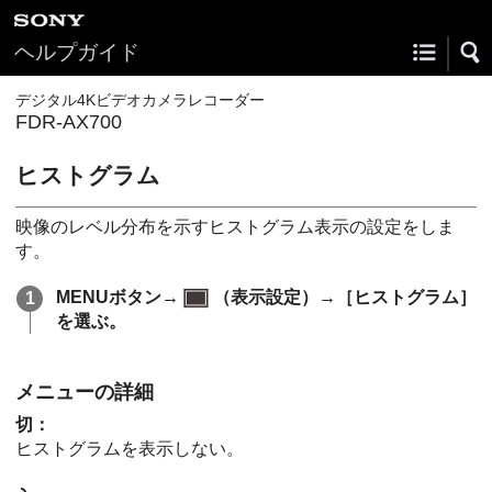
ヘルプガイド
デジタル4Kビデオカメラレコーダー
FDR-AX700
ヒストグラム
映像のレベル分布を示すヒストグラム表示の設定をしま
す。
MENUボタン→
（表示設定）→［ヒストグラム］
を選ぶ。
メニューの詳細
切：
ヒストグラムを表示しない。