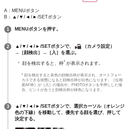
A：MENUボタン
B：
/
/
/
/SETボタン
MENUボタンを押す。
/
/
/
/SETボタンで、
（カメラ設定）
→［顔検出］→［入］を選ぶ。
*
顔を検出すると、枠
が表示されます。
* 顔を検出すると灰色の顔検出枠が表示され、オートフォー
カスできる状態になると顔検出枠が白色になります。［位相
差AF枠］が［入］の場合や、PHOTOボタンを半押しした場
合、ピントが合うと顔検出枠が緑色になります。
/
/
/
/SETボタンで、選択カーソル（オレンジ
色の下線）を移動して、優先する顔を選び、押して
決定する。