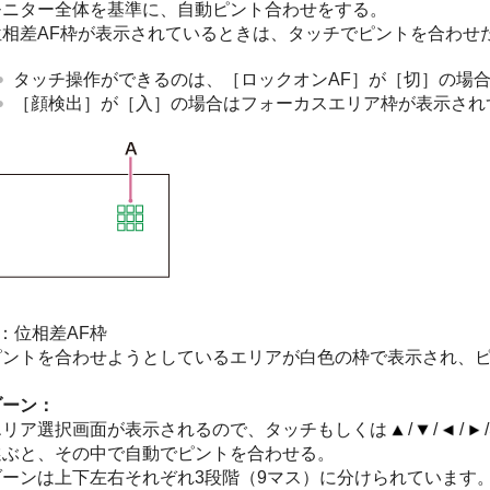
モニター全体を基準に、自動ピント合わせをする。
位相差AF枠が表示されているときは、タッチでピントを合わせ
タッチ操作ができるのは、［ロックオンAF］が［切］の場
［顔検出］が［入］の場合はフォーカスエリア枠が表示され
：位相差AF枠
ピントを合わせようとしているエリアが白色の枠で表示され、
ゾーン：
エリア選択画面が表示されるので、タッチもしくは
/
/
/
選ぶと、その中で自動でピントを合わせる。
ゾーンは上下左右それぞれ3段階（9マス）に分けられています