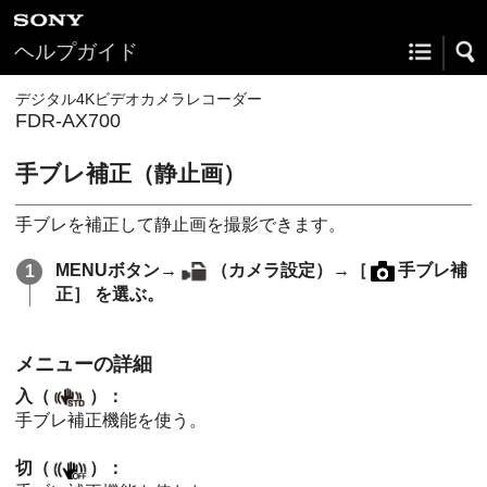
ヘルプガイド
デジタル4Kビデオカメラレコーダー
FDR-AX700
手ブレ補正（静止画）
手ブレを補正して静止画を撮影できます。
MENUボタン→
（カメラ設定）→［
手ブレ補
正］ を選ぶ。
メニューの詳細
入（
）：
手ブレ補正機能を使う。
切（
）：