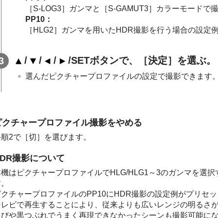
［S-LOG3］ガンマと［S-GAMUT3］カラーモード
PP10：
［HLG2］ガンマを用いたHDR撮影を行う場合の設定
/
/
/
/SETボタンで、［決定］を選ぶ。
選んだピクチャープロファイルの設定で撮影できます
ピクチャープロファイル撮影をやめる
手順2で［切］を選びます。
HDR撮影について
本機はピクチャープロファイルでHLG/HLG1～3のガンマを選
す。
クチャープロファイルのPP10にHDR撮影の設定例がプリセットされ
テレビで再生することにより、従来よりも広いレンジの明るさ
びや黒つぶれでうまく再現できなかったシーンも撮影可能になります。