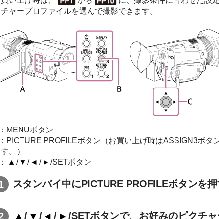
お買い上げ時は、
から
に、撮影条件に合わせた設
クチャープロファイルを選んで撮影できます。
：MENUボタン
：PICTURE PROFILEボタン（お買い上げ時はASSIGN3ボタ
ます。）
：
/
/
/
/SETボタン
スタンバイ中にPICTURE PROFILEボタンを
/
/
/
/SETボタンで、お好みのピクチ