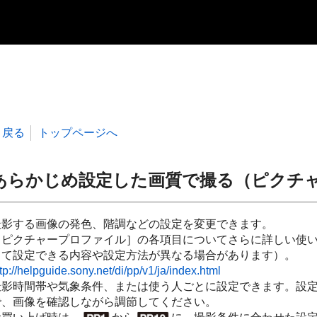
戻る
トップページへ
あらかじめ設定した画質で撮る（ピクチ
撮影する画像の発色、階調などの設定を変更できます。
［ピクチャープロファイル］の各項目についてさらに詳しい使い
って設定できる内容や設定方法が異なる場合があります）。
tp://helpguide.sony.net/di/pp/v1/ja/index.html
撮影時間帯や気象条件、または使う人ごとに設定できます。設
で、画像を確認しながら調節してください。