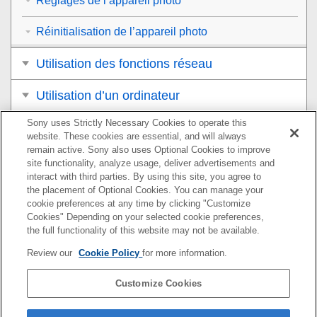
Réglages de l’appareil photo
Réinitialisation de l’appareil photo
Utilisation des fonctions réseau
Utilisation d’un ordinateur
Sony uses Strictly Necessary Cookies to operate this
Liste des éléments du MENU
website. These cookies are essential, and will always
remain active. Sony also uses Optional Cookies to improve
Précautions/Le produit
site functionality, analyze usage, deliver advertisements and
interact with third parties. By using this site, you agree to
Si vous avez des problèmes
the placement of Optional Cookies. You can manage your
cookie preferences at any time by clicking "Customize
Cookies" Depending on your selected cookie preferences,
the full functionality of this website may not be available.
Pour plus d’informations sur la conformité aux lois sur
Review our
Cookie Policy
for more information.
l’accessibilité du Web en France, reportez-vous à la page
suivante.
Customize Cookies
Accessibilité en France : conformité partielle
https://helpguide.sony.net/accessibility/france/v1/fr/index.h