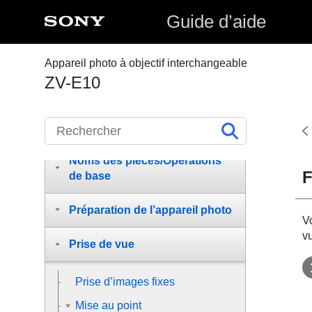
Guide d’aide
Appareil photo à objectif interchangeable
ZV-E10
Comment utiliser le « Guide
d’aide »
Noms des pièces/Opérations
F
de base
Préparation de l’appareil photo
V
vu
Prise de vue
Prise d’images fixes
Mise au point