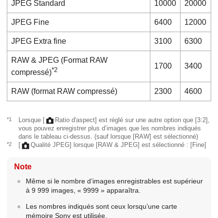
JPEG
Standard
10000
20000
JPEG
Fine
6400
12000
JPEG
Extra fine
3100
6300
RAW & JPEG
(Format RAW
1700
3400
*2
compressé)
RAW
(format RAW compressé)
2300
4600
*1
Lorsque
[
Ratio d'aspect]
est réglé sur une autre option que
[3:2]
,
vous pouvez enregistrer plus d’images que les nombres indiqués
dans le tableau ci-dessus. (sauf lorsque
[RAW]
est sélectionné)
*2
[
Qualité JPEG]
lorsque
[RAW & JPEG]
est sélectionné :
[Fine]
Note
Même si le nombre d’images enregistrables est supérieur
à 9 999 images, « 9999 » apparaîtra.
Les nombres indiqués sont ceux lorsqu’une carte
mémoire Sony est utilisée.