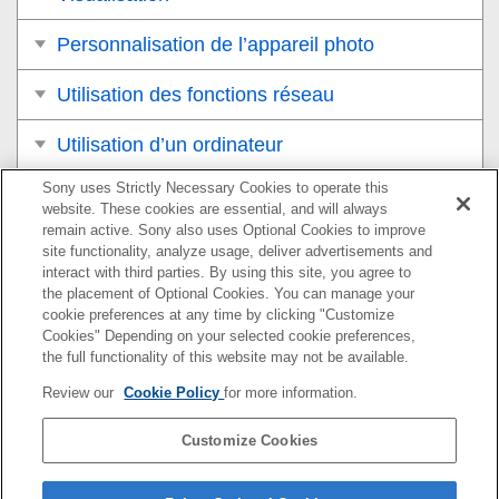
Personnalisation de l’appareil photo
Utilisation des fonctions réseau
Utilisation d’un ordinateur
Sony uses Strictly Necessary Cookies to operate this
Liste des éléments du MENU
website. These cookies are essential, and will always
remain active. Sony also uses Optional Cookies to improve
Précautions/Le produit
site functionality, analyze usage, deliver advertisements and
interact with third parties. By using this site, you agree to
Si vous avez des problèmes
the placement of Optional Cookies. You can manage your
cookie preferences at any time by clicking "Customize
Cookies" Depending on your selected cookie preferences,
the full functionality of this website may not be available.
Pour plus d’informations sur la conformité aux lois sur
Review our
Cookie Policy
for more information.
l’accessibilité du Web en France, reportez-vous à la page
suivante.
Customize Cookies
Accessibilité en France : conformité partielle
https://helpguide.sony.net/accessibility/france/v1/fr/index.h