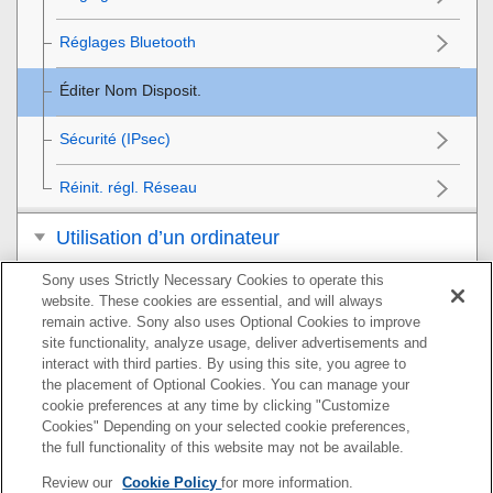
Réglages Bluetooth
Éditer Nom Disposit.
Sécurité (IPsec)
Réinit. régl. Réseau
Utilisation d’un ordinateur
Sony uses Strictly Necessary Cookies to operate this
Liste des éléments du MENU
website. These cookies are essential, and will always
remain active. Sony also uses Optional Cookies to improve
Précautions/Le produit
site functionality, analyze usage, deliver advertisements and
interact with third parties. By using this site, you agree to
Si vous avez des problèmes
the placement of Optional Cookies. You can manage your
cookie preferences at any time by clicking "Customize
Cookies" Depending on your selected cookie preferences,
the full functionality of this website may not be available.
Pour plus d’informations sur la conformité aux lois sur
Review our
Cookie Policy
for more information.