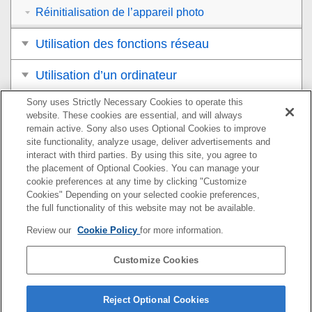
Réinitialisation de l’appareil photo
Utilisation des fonctions réseau
Utilisation d’un ordinateur
Sony uses Strictly Necessary Cookies to operate this
Liste des éléments du MENU
website. These cookies are essential, and will always
remain active. Sony also uses Optional Cookies to improve
Précautions/Le produit
site functionality, analyze usage, deliver advertisements and
interact with third parties. By using this site, you agree to
Si vous avez des problèmes
the placement of Optional Cookies. You can manage your
cookie preferences at any time by clicking "Customize
Cookies" Depending on your selected cookie preferences,
the full functionality of this website may not be available.
Pour plus d’informations sur la conformité aux lois sur
Review our
Cookie Policy
for more information.
l’accessibilité du Web en France, reportez-vous à la page
suivante.
Customize Cookies
Accessibilité en France : conformité partielle
https://helpguide.sony.net/accessibility/france/v1/fr/index.h
Reject Optional Cookies
tml