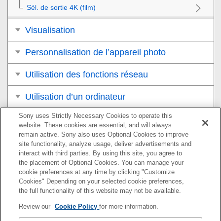
Sél. de sortie 4K
(film)
Visualisation
Personnalisation de l’appareil photo
Utilisation des fonctions réseau
Utilisation d’un ordinateur
Sony uses Strictly Necessary Cookies to operate this
Liste des éléments du MENU
website. These cookies are essential, and will always
remain active. Sony also uses Optional Cookies to improve
Précautions/Le produit
site functionality, analyze usage, deliver advertisements and
interact with third parties. By using this site, you agree to
Si vous avez des problèmes
the placement of Optional Cookies. You can manage your
cookie preferences at any time by clicking "Customize
Cookies" Depending on your selected cookie preferences,
the full functionality of this website may not be available.
Pour plus d’informations sur la conformité aux lois sur
Review our
Cookie Policy
for more information.
l’accessibilité du Web en France, reportez-vous à la page