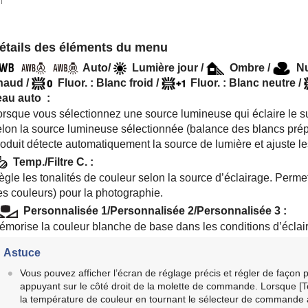
étails des éléments du menu
Auto
/
Lumière jour
/
Ombre
/
N
haud
/
Fluor. : Blanc froid
/
Fluor. : Blanc neutre
/
'eau auto
:
rsque vous sélectionnez une source lumineuse qui éclaire le suje
elon la source lumineuse sélectionnée (balance des blancs pré
oduit détecte automatiquement la source de lumière et ajuste les
Temp./Filtre C.
:
gle les tonalités de couleur selon la source d’éclairage. Permet
es couleurs) pour la photographie.
Personnalisée 1
/
Personnalisée 2
/
Personnalisée 3
:
émorise la couleur blanche de base dans les conditions d’éclair
Astuce
Vous pouvez afficher l’écran de réglage précis et régler de façon p
appuyant sur le côté droit de la molette de commande. Lorsque
[T
la température de couleur en tournant le sélecteur de commande au