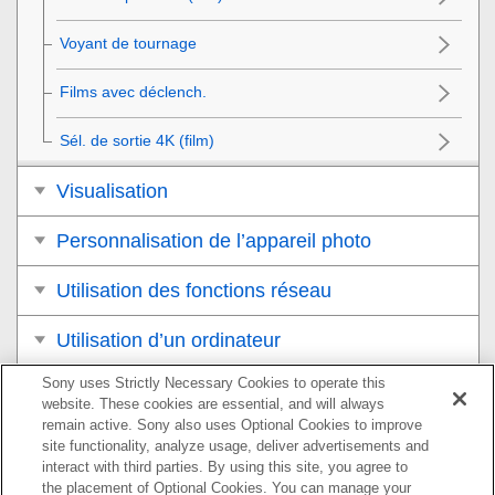
Voyant de tournage
Films avec déclench.
Sél. de sortie 4K
(film)
Visualisation
Personnalisation de l’appareil photo
Utilisation des fonctions réseau
Utilisation d’un ordinateur
Sony uses Strictly Necessary Cookies to operate this
Liste des éléments du MENU
website. These cookies are essential, and will always
remain active. Sony also uses Optional Cookies to improve
Précautions/Le produit
site functionality, analyze usage, deliver advertisements and
interact with third parties. By using this site, you agree to
Si vous avez des problèmes
the placement of Optional Cookies. You can manage your