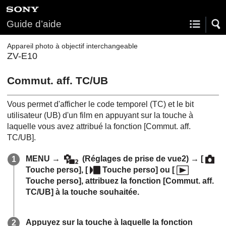
Guide d’aide
Appareil photo à objectif interchangeable
ZV-E10
Commut. aff. TC/UB
Vous permet d'afficher le code temporel (TC) et le bit
utilisateur (UB) d'un film en appuyant sur la touche à
laquelle vous avez attribué la fonction
[Commut. aff.
TC/UB]
.
MENU
→
(
Réglages de prise de vue2
) →
[
Touche perso]
,
[
Touche perso]
ou
[
Touche perso]
, attribuez la fonction
[Commut. aff.
TC/UB]
à la touche souhaitée.
Appuyez sur la touche à laquelle la fonction