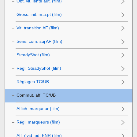
Obt. vit. lente aut. (film)
Gross. init. m.a.pt
(film)
Vit. transition AF (film)
Sens. com. suj AF (film)
SteadyShot (film)
Régl. SteadyShot (film)
Réglages TC/UB
Commut. aff. TC/UB
Affich. marqueur
(film)
Régl. marqueurs
(film)
Aff. évid. pdt ENR
(film)