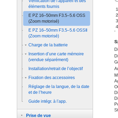
Vérification de l'appareil et des
éléments fournis
E PZ 16–50mm F3.5–5.6 OSS
(Zoom motorisé)
E PZ 16–50mm F3.5–5.6 OSSⅡ
*
(Zoom motorisé)
S
Charge de la batterie
D
Insertion d’une carte mémoire
D
(vendue séparément)
Gr
A
Installation/retrait de l’objectif
M
Fixation des accessoires
A
Réglage de la langue, de la date
O
et de l’heure
Di
D
Guide intégr. à l'app.
Po
S
Prise de vue