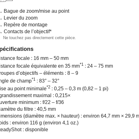
Bague de zoom/mise au point
Levier du zoom
Repère de montage
Contacts de l’objectif
*
Ne touchez pas directement cette pièce.
pécifications
istance focale : 16 mm – 50 mm
*1
istance focale équivalente en 35 mm
: 24 – 75 mm
oupes d’objectifs – éléments : 8 – 9
*1
ngle de champ
: 83° – 32°
*2
ise au point minimale
: 0,25 – 0,3 m (0,82 – 1 pi)
grandissement maximal : 0,215×
uverture minimum : f/22 – f/36
amètre du filtre : 40,5 mm
imensions (diamètre max. × hauteur) : environ 64,7 mm × 29,9 m
ids : environ 116 g (environ 4,1 oz.)
teadyShot : disponible