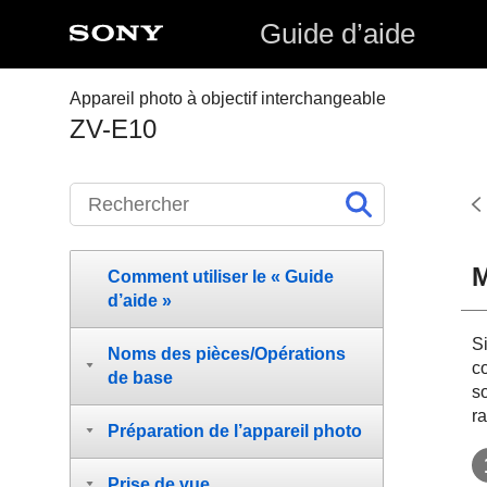
Guide d’aide
Appareil photo à objectif interchangeable
ZV-E10
M
Comment utiliser le « Guide
d’aide »
S
Noms des pièces/Opérations
c
de base
s
r
Préparation de l’appareil photo
Prise de vue