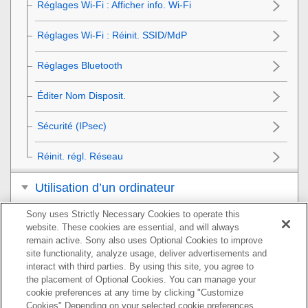
Réglages Wi-Fi
:
Afficher info. Wi-Fi
Réglages Wi-Fi :
Réinit. SSID/MdP
Réglages Bluetooth
Éditer Nom Disposit.
Sécurité (IPsec)
Réinit. régl. Réseau
Utilisation d’un ordinateur
Sony uses Strictly Necessary Cookies to operate this
Liste des éléments du MENU
website. These cookies are essential, and will always
remain active. Sony also uses Optional Cookies to improve
Précautions/Le produit
site functionality, analyze usage, deliver advertisements and
interact with third parties. By using this site, you agree to
Si vous avez des problèmes
the placement of Optional Cookies. You can manage your
cookie preferences at any time by clicking "Customize
Cookies" Depending on your selected cookie preferences,