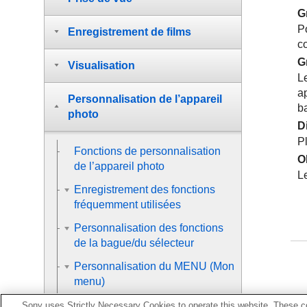
Gr
Po
Enregistrement de films
c
Gr
Visualisation
Le
a
Personnalisation de l’appareil
b
photo
Di
Pl
Fonctions de personnalisation
O
de l’appareil photo
Le
Enregistrement des fonctions
fréquemment utilisées
Personnalisation des fonctions
de la bague/du sélecteur
Personnalisation du MENU (Mon
menu)
Vérification des images
Sony uses Strictly Necessary Cookies to operate this website. These co