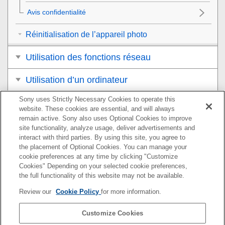
Avis confidentialité
Réinitialisation de l’appareil photo
Utilisation des fonctions réseau
Utilisation d’un ordinateur
Sony uses Strictly Necessary Cookies to operate this
Liste des éléments du MENU
website. These cookies are essential, and will always
remain active. Sony also uses Optional Cookies to improve
Précautions/Le produit
site functionality, analyze usage, deliver advertisements and
interact with third parties. By using this site, you agree to
Si vous avez des problèmes
the placement of Optional Cookies. You can manage your
cookie preferences at any time by clicking "Customize
Cookies" Depending on your selected cookie preferences,
the full functionality of this website may not be available.
Pour plus d’informations sur la conformité aux lois sur
Review our
Cookie Policy
for more information.
l’accessibilité du Web en France, reportez-vous à la page
suivante.
Customize Cookies
Accessibilité en France : conformité partielle