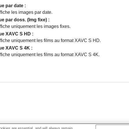
ue par date
:
fiche les images par date.
ue par doss. (Img fixe)
:
ffiche uniquement les images fixes.
ue XAVC S HD
:
ffiche uniquement les films au format XAVC S HD.
ue XAVC S 4K
:
ffiche uniquement les films au format XAVC S 4K.
okies are essential, and will always remain