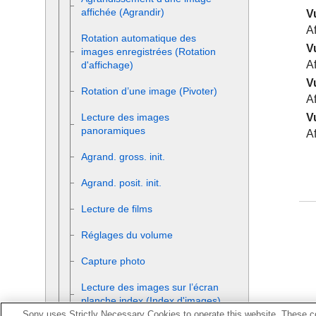
affichée (
Agrandir
)
V
Af
Rotation automatique des
V
images enregistrées (
Rotation
A
d'affichage
)
V
Rotation d’une image (
Pivoter
)
A
V
Lecture des images
panoramiques
A
Agrand. gross. init.
Agrand. posit. init.
Lecture de films
Réglages du volume
Capture photo
Lecture des images sur l’écran
planche index (
Index d'images
)
Sony uses Strictly Necessary Cookies to operate this website. These co