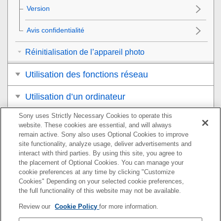
Version
Avis confidentialité
Réinitialisation de l’appareil photo
Utilisation des fonctions réseau
Utilisation d’un ordinateur
Sony uses Strictly Necessary Cookies to operate this
Liste des éléments du MENU
website. These cookies are essential, and will always
remain active. Sony also uses Optional Cookies to improve
Précautions/Le produit
site functionality, analyze usage, deliver advertisements and
interact with third parties. By using this site, you agree to
Si vous avez des problèmes
the placement of Optional Cookies. You can manage your
cookie preferences at any time by clicking "Customize
Cookies" Depending on your selected cookie preferences,
the full functionality of this website may not be available.
Pour plus d’informations sur la conformité aux lois sur
Review our
Cookie Policy
for more information.
l’accessibilité du Web en France, reportez-vous à la page