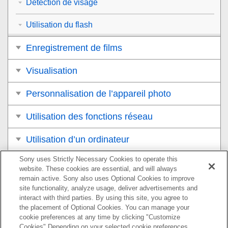
Détection de visage
Utilisation du flash
Enregistrement de films
Visualisation
Personnalisation de l’appareil photo
Utilisation des fonctions réseau
Utilisation d’un ordinateur
Sony uses Strictly Necessary Cookies to operate this
Liste des éléments du MENU
website. These cookies are essential, and will always
remain active. Sony also uses Optional Cookies to improve
Précautions/Le produit
site functionality, analyze usage, deliver advertisements and
interact with third parties. By using this site, you agree to
Si vous avez des problèmes
the placement of Optional Cookies. You can manage your
cookie preferences at any time by clicking "Customize
Cookies" Depending on your selected cookie preferences,