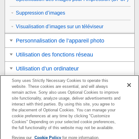
Suppression d’images
Visualisation d’images sur un téléviseur
Personnalisation de l’appareil photo
Utilisation des fonctions réseau
Utilisation d’un ordinateur
Sony uses Strictly Necessary Cookies to operate this
Liste des éléments du MENU
website. These cookies are essential, and will always
remain active. Sony also uses Optional Cookies to improve
Précautions/Le produit
site functionality, analyze usage, deliver advertisements and
interact with third parties. By using this site, you agree to
Si vous avez des problèmes
the placement of Optional Cookies. You can manage your
cookie preferences at any time by clicking "Customize
Cookies" Depending on your selected cookie preferences,
the full functionality of this website may not be available.
Pour plus d’informations sur la conformité aux lois sur
Review our
Cookie Policy
for more information.