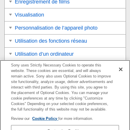
Enregistrement de films
Visualisation
Personnalisation de l’appareil photo
Utilisation des fonctions réseau
Utilisation d’un ordinateur
Sony uses Strictly Necessary Cookies to operate this
Liste des éléments du MENU
website. These cookies are essential, and will always
remain active. Sony also uses Optional Cookies to improve
Précautions/Le produit
site functionality, analyze usage, deliver advertisements and
interact with third parties. By using this site, you agree to
Si vous avez des problèmes
the placement of Optional Cookies. You can manage your
cookie preferences at any time by clicking "Customize
Cookies" Depending on your selected cookie preferences,
the full functionality of this website may not be available.
Pour plus d’informations sur la conformité aux lois sur
Review our
Cookie Policy
for more information.
l’accessibilité du Web en France, reportez-vous à la page