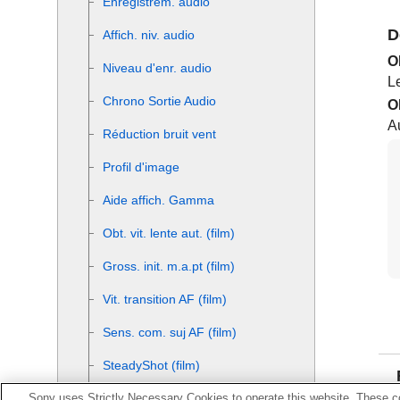
Enregistrem. audio
D
Affich. niv. audio
O
Niveau d'enr. audio
L
Chrono Sortie Audio
O
A
Réduction bruit vent
Profil d'image
Aide affich. Gamma
Obt. vit. lente aut. (film)
Gross. init. m.a.pt
(film)
Vit. transition AF (film)
Sens. com. suj AF (film)
SteadyShot (film)
Sony uses Strictly Necessary Cookies to operate this website. These co
Régl. SteadyShot (film)