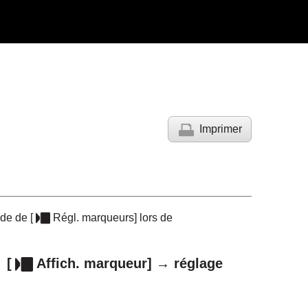
Imprimer
aide de
[
Régl. marqueurs]
lors de
→
[
Affich. marqueur]
→ réglage