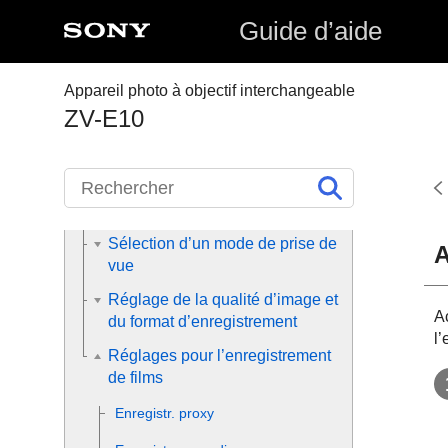
Enregistrement de films
Guide d’aide
Enregistrement de films
Appareil photo à objectif interchangeable
Enregistrement de films au
ZV-E10
ralenti/en accéléré (
Régl.
ralenti+acc.
)
Diffusion en direct de la vidéo et
du son (
Diffusion USB
) (film)
Sélection d’un mode de prise de
A
vue
Réglage de la qualité d’image et
Ac
du format d’enregistrement
l’
Réglages pour l’enregistrement
de films
Enregistr. proxy