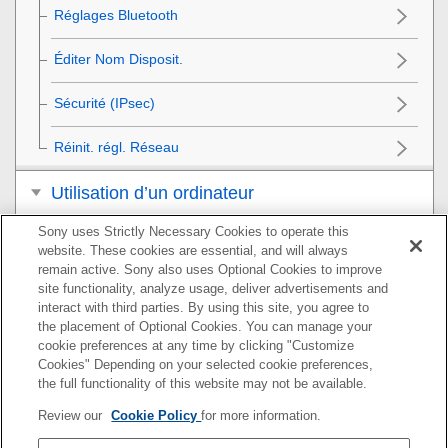
Réglages Bluetooth
Éditer Nom Disposit.
Sécurité (IPsec)
Réinit. régl. Réseau
Utilisation d’un ordinateur
Sony uses Strictly Necessary Cookies to operate this
Liste des éléments du MENU
website. These cookies are essential, and will always
remain active. Sony also uses Optional Cookies to improve
Précautions/Le produit
site functionality, analyze usage, deliver advertisements and
interact with third parties. By using this site, you agree to
Si vous avez des problèmes
the placement of Optional Cookies. You can manage your
cookie preferences at any time by clicking "Customize
Cookies" Depending on your selected cookie preferences,
the full functionality of this website may not be available.
Pour plus d’informations sur la conformité aux lois sur
Review our
Cookie Policy
for more information.
l’accessibilité du Web en France, reportez-vous à la page