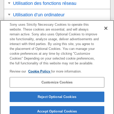
Utilisation des fonctions réseau
Utilisation d’un ordinateur
Sony uses Strictly Necessary Cookies to operate this
Liste des éléments du MENU
website. These cookies are essential, and will always
remain active. Sony also uses Optional Cookies to improve
Précautions/Le produit
site functionality, analyze usage, deliver advertisements and
interact with third parties. By using this site, you agree to
Si vous avez des problèmes
the placement of Optional Cookies. You can manage your
cookie preferences at any time by clicking "Customize
Cookies" Depending on your selected cookie preferences,
the full functionality of this website may not be available.
Pour plus d’informations sur la conformité aux lois sur
Review our
Cookie Policy
for more information.
l’accessibilité du Web en France, reportez-vous à la page
suivante.
Customize Cookies
Accessibilité en France : conformité partielle
https://helpguide.sony.net/accessibility/france/v1/fr/index.h
Reject Optional Cookies
tml
Accept Optional Cookies