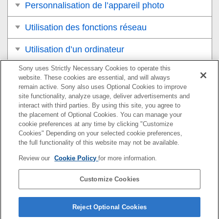
Personnalisation de l’appareil photo
Utilisation des fonctions réseau
Utilisation d’un ordinateur
Sony uses Strictly Necessary Cookies to operate this
Liste des éléments du MENU
website. These cookies are essential, and will always
remain active. Sony also uses Optional Cookies to improve
Précautions/Le produit
site functionality, analyze usage, deliver advertisements and
interact with third parties. By using this site, you agree to
Si vous avez des problèmes
the placement of Optional Cookies. You can manage your
cookie preferences at any time by clicking "Customize
Cookies" Depending on your selected cookie preferences,
the full functionality of this website may not be available.
Pour plus d’informations sur la conformité aux lois sur
Review our
Cookie Policy
for more information.
l’accessibilité du Web en France, reportez-vous à la page
suivante.
Customize Cookies
Accessibilité en France : conformité partielle
https://helpguide.sony.net/accessibility/france/v1/fr/index.h
Reject Optional Cookies
tml