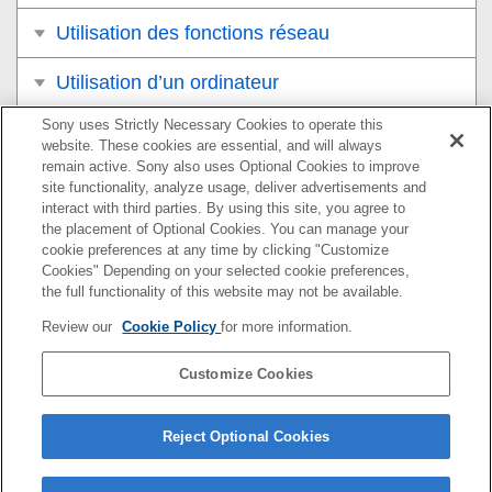
Utilisation des fonctions réseau
Utilisation d’un ordinateur
Sony uses Strictly Necessary Cookies to operate this
Liste des éléments du MENU
website. These cookies are essential, and will always
remain active. Sony also uses Optional Cookies to improve
Précautions/Le produit
site functionality, analyze usage, deliver advertisements and
interact with third parties. By using this site, you agree to
Si vous avez des problèmes
the placement of Optional Cookies. You can manage your
cookie preferences at any time by clicking "Customize
Cookies" Depending on your selected cookie preferences,
the full functionality of this website may not be available.
Pour plus d’informations sur la conformité aux lois sur
Review our
Cookie Policy
for more information.
l’accessibilité du Web en France, reportez-vous à la page
suivante.
Customize Cookies
Accessibilité en France : conformité partielle
https://helpguide.sony.net/accessibility/france/v1/fr/index.h
Reject Optional Cookies
tml