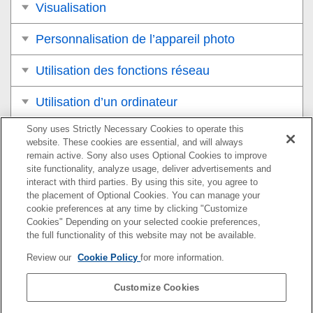
Visualisation
Personnalisation de l’appareil photo
Utilisation des fonctions réseau
Utilisation d’un ordinateur
Sony uses Strictly Necessary Cookies to operate this
Liste des éléments du MENU
website. These cookies are essential, and will always
remain active. Sony also uses Optional Cookies to improve
Précautions/Le produit
site functionality, analyze usage, deliver advertisements and
interact with third parties. By using this site, you agree to
Si vous avez des problèmes
the placement of Optional Cookies. You can manage your
cookie preferences at any time by clicking "Customize
Cookies" Depending on your selected cookie preferences,
the full functionality of this website may not be available.
Pour plus d’informations sur la conformité aux lois sur
Review our
Cookie Policy
for more information.
l’accessibilité du Web en France, reportez-vous à la page
suivante.
Customize Cookies
Accessibilité en France : conformité partielle