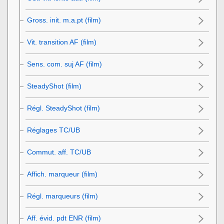
Gross. init. m.a.pt
(film)
Vit. transition AF (film)
Sens. com. suj AF (film)
SteadyShot (film)
Régl. SteadyShot (film)
Réglages TC/UB
Commut. aff. TC/UB
Affich. marqueur
(film)
Régl. marqueurs
(film)
Aff. évid. pdt ENR
(film)