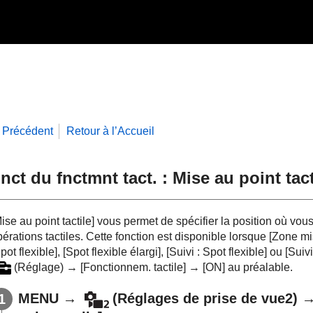
Précédent
Retour à l’Accueil
nct du fnctmnt tact. : Mise au point tact
ise au point tactile]
vous permet de spécifier la position où vou
érations tactiles. Cette fonction est disponible lorsque
[Zone mi
pot flexible]
,
[Spot flexible élargi]
,
[Suivi : Spot flexible]
ou
[Suivi
(
Réglage
) →
[Fonctionnem. tactile]
→
[ON]
au préalable.
MENU
→
(
Réglages de prise de vue2
) 