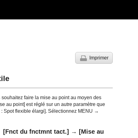
Imprimer
ile
s souhaitez faire la mise au point au moyen des
se au point]
est réglé sur un autre paramètre que
 : Spot flexible élargi]
. Sélectionnez
MENU
→
→
[Fnct du fnctmnt tact.]
→
[Mise au