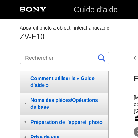
Guide d’aide
Appareil photo à objectif interchangeable
ZV-E10
F
Comment utiliser le « Guide
d’aide »
[M
Noms des pièces/Opérations
op
de base
[S
Préparation de l’appareil photo
Prise de vue