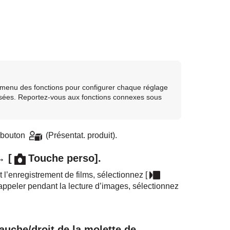
e menu des fonctions pour configurer chaque réglage
lisées. Reportez-vous aux fonctions connexes sous
 bouton
(
Présentat. produit
).
 →
[
Touche perso]
.
t l’enregistrement de films, sélectionnez
[
 rappeler pendant la lecture d’images, sélectionnez
auche/droit de la molette de