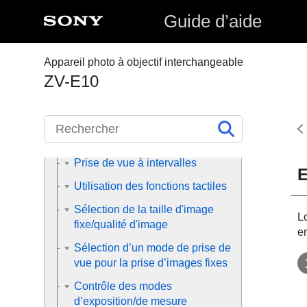
Mise au point
Guide d’aide
Mise au point automatique
Mise au point manuelle
Appareil photo à objectif interchangeable
Sélection de l'entraînement
ZV-E10
(prise de vue en
continu/retardateur)
Réalisation d'un autoportrait en
observant l'écran
Prise de vue à intervalles
E
Utilisation des fonctions tactiles
Sélection de la taille d'image
L
fixe/qualité d'image
en
Sélection d’un mode de prise de
vue pour la prise d’images fixes
Contrôle des modes
d’exposition/de mesure