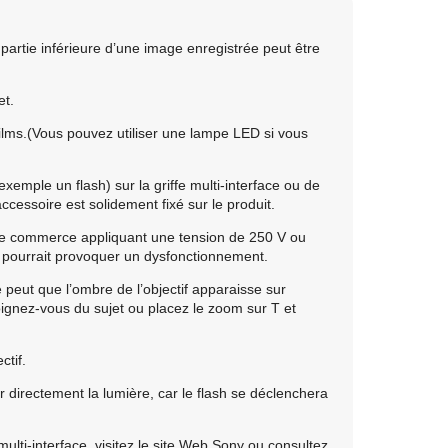
a partie inférieure d’une image enregistrée peut être
et.
films.(Vous pouvez utiliser une lampe LED si vous
exemple un flash) sur la griffe multi-interface ou de
ccessoire est solidement fixé sur le produit.
ns le commerce appliquant une tension de 250 V ou
la pourrait provoquer un dysfonctionnement.
e peut que l’ombre de l’objectif apparaisse sur
éloignez-vous du sujet ou placez le zoom sur T et
ctif.
r directement la lumière, car le flash se déclenchera
multi-interface, visitez le site Web Sony ou consultez