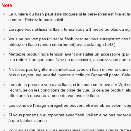
Note
La lumière du flash peut être bloquée si le pare-soleil est fixé et l
sombre. Retirez le pare-soleil.
Lorsque vous utilisez le flash, tenez-vous à 1 mètre ou plus du suj
Vous ne pouvez pas utiliser le flash lorsque vous enregistrez des 
utilisez un flash (vendu séparément) avec éclairage LED.)
Mettez le produit hors tension avant d’installer un accessoire (par 
l’en retirer. Lorsque vous fixez un accessoire, assurez-vous que l’a
N’utilisez pas la griffe multi-interface avec un flash en vente da
plus ou ayant une polarité inverse à celle de l’appareil photo. Ce
Lors de la prise de vue avec flash, si le zoom se trouve sur W, il s
l’écran, selon les conditions de prise de vue. Si cela se produit, 
effectuez à nouveau la prise de vue avec le flash.
Les coins de l’image enregistrée peuvent être sombres selon l’obje
Si vous prenez un autoportrait avec flash, veillez à ne pas regarde
à une faible distance.
Pour en savoir plus sur les accessoires compatibles avec la griffe 