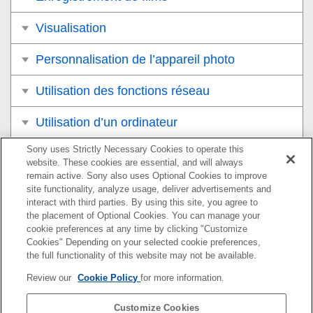
Visualisation
Personnalisation de l’appareil photo
Utilisation des fonctions réseau
Utilisation d’un ordinateur
Sony uses Strictly Necessary Cookies to operate this
Liste des éléments du MENU
website. These cookies are essential, and will always
remain active. Sony also uses Optional Cookies to improve
Précautions/Le produit
site functionality, analyze usage, deliver advertisements and
interact with third parties. By using this site, you agree to
Si vous avez des problèmes
the placement of Optional Cookies. You can manage your
cookie preferences at any time by clicking "Customize
Cookies" Depending on your selected cookie preferences,
the full functionality of this website may not be available.
Pour plus d’informations sur la conformité aux lois sur
Review our
Cookie Policy
for more information.
l’accessibilité du Web en France, reportez-vous à la page
suivante.
Customize Cookies