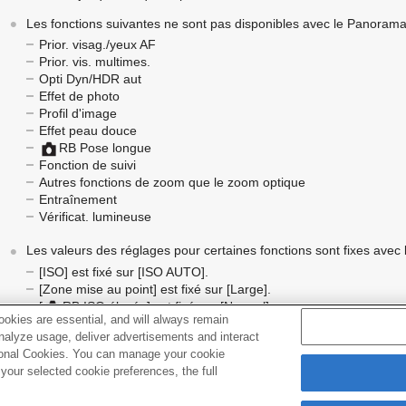
Les fonctions suivantes ne sont pas disponibles avec le Panorama
Prior. visag./yeux AF
Prior. vis. multimes.
Opti Dyn/HDR aut
Effet de photo
Profil d'image
Effet peau douce
RB Pose longue
Fonction de suivi
Autres fonctions de zoom que le zoom optique
Entraînement
Vérificat. lumineuse
Les valeurs des réglages pour certaines fonctions sont fixes ave
[ISO]
est fixé sur
[ISO AUTO]
.
[Zone mise au point]
est fixé sur
[Large]
.
[
RB ISO élevée]
est fixé sur
[Normal]
.
okies are essential, and will always remain
[Mode Flash]
est fixé sur
[Flash désactivé]
.
analyze usage, deliver advertisements and interact
ptional Cookies. You can manage your cookie
our selected cookie preferences, the full