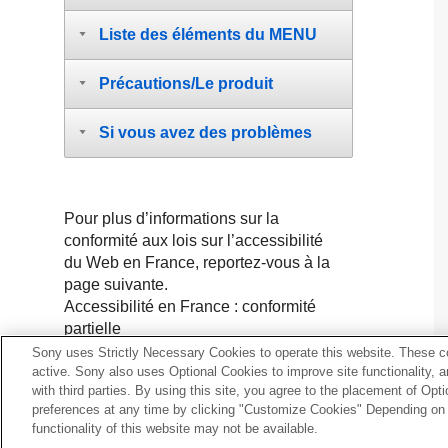
Liste des éléments du MENU
Précautions/Le produit
Si vous avez des problèmes
Pour plus d’informations sur la
conformité aux lois sur l’accessibilité
du Web en France, reportez-vous à la
page suivante.
Accessibilité en France : conformité
partielle
https://helpguide.sony.net/accessibility/f
Sony uses Strictly Necessary Cookies to operate this website. These co
active. Sony also uses Optional Cookies to improve site functionality, 
rance/v1/fr/index.html
with third parties. By using this site, you agree to the placement of O
preferences at any time by clicking "Customize Cookies" Depending on y
functionality of this website may not be available.
5-028-017-26(1)