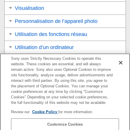
Visualisation
Personnalisation de l’appareil photo
Utilisation des fonctions réseau
Utilisation d’un ordinateur
Sony uses Strictly Necessary Cookies to operate this
Liste des éléments du MENU
website. These cookies are essential, and will always
remain active. Sony also uses Optional Cookies to improve
Précautions/Le produit
site functionality, analyze usage, deliver advertisements and
interact with third parties. By using this site, you agree to
Si vous avez des problèmes
the placement of Optional Cookies. You can manage your
cookie preferences at any time by clicking "Customize
Cookies" Depending on your selected cookie preferences,
the full functionality of this website may not be available.
Pour plus d’informations sur la conformité aux lois sur
Review our
Cookie Policy
for more information.
l’accessibilité du Web en France, reportez-vous à la page
suivante.
Customize Cookies
Accessibilité en France : conformité partielle