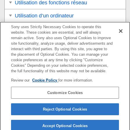
Utilisation des fonctions réseau
Utilisation d’un ordinateur
Sony uses Strictly Necessary Cookies to operate this
Liste des éléments du MENU
website. These cookies are essential, and will always
remain active. Sony also uses Optional Cookies to improve
Précautions/Le produit
site functionality, analyze usage, deliver advertisements and
interact with third parties. By using this site, you agree to
Si vous avez des problèmes
the placement of Optional Cookies. You can manage your
cookie preferences at any time by clicking "Customize
Cookies" Depending on your selected cookie preferences,
the full functionality of this website may not be available.
Pour plus d’informations sur la conformité aux lois sur
Review our
Cookie Policy
for more information.
l’accessibilité du Web en France, reportez-vous à la page
suivante.
Customize Cookies
Accessibilité en France : conformité partielle
https://helpguide.sony.net/accessibility/france/v1/fr/index.h
Reject Optional Cookies
tml
Accept Optional Cookies
5-028-017-26(1)
Copyright 2021 Sony Corporation