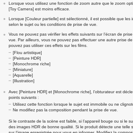
Lorsque vous utilisez une fonction de zoom autre que le zoom opti
[Toy Camera]
est moins efficace.
Lorsque
[Couleur partielle]
est sélectionné, il est possible que le
selon le sujet ou les conditions de prise de vue.
Vous ne pouvez pas vérifier les effets suivants sur l’écran de prise 
vue. Par ailleurs, vous ne pouvez pas effectuer une autre prise de
pouvez pas utiliser ces effets sur les films.
[Flou artistique]
[Peinture HDR]
[Monochrome riche]
[Miniature]
[Aquarelle]
[Illustration]
Avec
[Peinture HDR]
et
[Monochrome riche]
, l’obturateur est décl
points suivants :
Utilisez cette fonction lorsque le sujet est immobile ou ne cligno
Ne modifiez pas la composition pendant la prise de vue.
Si le contraste de la scène est faible, si l’appareil bouge ou si le 
des images HDR de bonne qualité. Si le produit détecte une telle s
sur l’image enregistrée pour vous en informer. Modifiez la compos