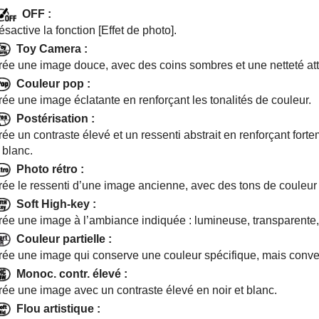
OFF
:
ésactive la fonction
[Effet de photo]
.
Toy Camera
:
rée une image douce, avec des coins sombres et une netteté at
Couleur pop
:
rée une image éclatante en renforçant les tonalités de couleur.
Postérisation
:
ée un contraste élevé et un ressenti abstrait en renforçant fortem
 blanc.
Photo rétro
:
rée le ressenti d’une image ancienne, avec des tons de couleur s
Soft High-key
:
rée une image à l’ambiance indiquée : lumineuse, transparente,
Couleur partielle
:
rée une image qui conserve une couleur spécifique, mais converti
Monoc. contr. élevé
:
rée une image avec un contraste élevé en noir et blanc.
Flou artistique
: