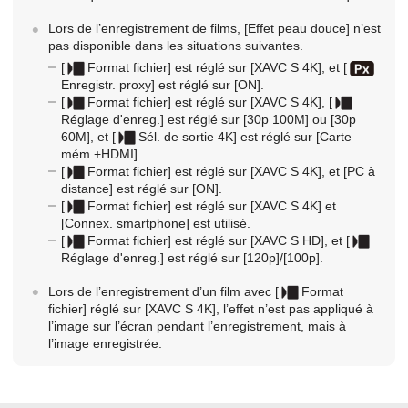
Lors de l’enregistrement de films,
[Effet peau douce]
n’est
pas disponible dans les situations suivantes.
[
Format fichier] est réglé sur [XAVC S 4K], et [
Enregistr. proxy] est réglé sur [ON].
[
Format fichier] est réglé sur [XAVC S 4K], [
Réglage d'enreg.] est réglé sur [30p 100M] ou [30p
60M], et [
Sél. de sortie 4K] est réglé sur [Carte
mém.+HDMI].
[
Format fichier] est réglé sur [XAVC S 4K], et [PC à
distance] est réglé sur [ON].
[
Format fichier] est réglé sur [XAVC S 4K] et
[Connex. smartphone] est utilisé.
[
Format fichier] est réglé sur [XAVC S HD], et [
Réglage d'enreg.] est réglé sur [120p]/[100p].
Lors de l’enregistrement d’un film avec
[
Format
fichier]
réglé sur
[XAVC S 4K]
, l’effet n’est pas appliqué à
l’image sur l’écran pendant l’enregistrement, mais à
l’image enregistrée.