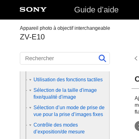
Mise au point automatique
Guide d’aide
Mise au point manuelle
Sélection de l'entraînement
Appareil photo à objectif interchangeable
(prise de vue en
ZV-E10
continu/retardateur)
Réalisation d'un autoportrait en
observant l'écran
Prise de vue à intervalles
C
Utilisation des fonctions tactiles
Sélection de la taille d'image
fixe/qualité d'image
A
m
Sélection d’un mode de prise de
fl
vue pour la prise d’images fixes
Contrôle des modes
d’exposition/de mesure