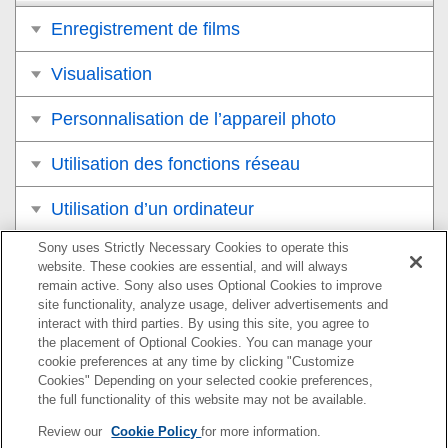
Enregistrement de films
Visualisation
Personnalisation de l’appareil photo
Utilisation des fonctions réseau
Utilisation d’un ordinateur
Sony uses Strictly Necessary Cookies to operate this
Liste des éléments du MENU
website. These cookies are essential, and will always
remain active. Sony also uses Optional Cookies to improve
Précautions/Le produit
site functionality, analyze usage, deliver advertisements and
interact with third parties. By using this site, you agree to
Si vous avez des problèmes
the placement of Optional Cookies. You can manage your
cookie preferences at any time by clicking "Customize
Cookies" Depending on your selected cookie preferences,
the full functionality of this website may not be available.
Pour plus d’informations sur la conformité aux lois sur
Review our
Cookie Policy
for more information.