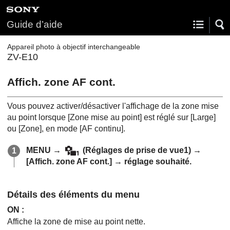
Guide d’aide
Appareil photo à objectif interchangeable
ZV-E10
Affich. zone AF cont.
Vous pouvez activer/désactiver l'affichage de la zone mise
au point lorsque
[Zone mise au point]
est réglé sur
[Large]
ou
[Zone]
, en mode
[AF continu]
.
MENU
→
(
Réglages de prise de vue1
) →
[Affich. zone AF cont.]
→ réglage souhaité.
Détails des éléments du menu
ON
:
Affiche la zone de mise au point nette.