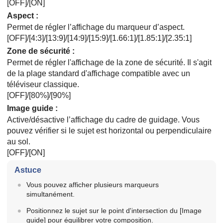
[OFF]
/
[ON]
Aspect
:
Permet de régler l’affichage du marqueur d’aspect.
[OFF]
/
[4:3]
/
[13:9]
/
[14:9]
/
[15:9]
/
[1.66:1]
/
[1.85:1]
/
[2.35:1]
Zone de sécurité
:
Permet de régler l'affichage de la zone de sécurité. Il s'agit
de la plage standard d'affichage compatible avec un
téléviseur classique.
[OFF]
/
[80%]
/
[90%]
Image guide
:
Active/désactive l’affichage du cadre de guidage. Vous
pouvez vérifier si le sujet est horizontal ou perpendiculaire
au sol.
[OFF]
/
[ON]
Astuce
Vous pouvez afficher plusieurs marqueurs
simultanément.
Positionnez le sujet sur le point d'intersection du
[Image
guide]
pour équilibrer votre composition.